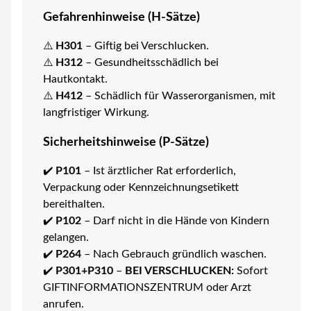
Gefahrenhinweise (H-Sätze)
⚠️
H301
– Giftig bei Verschlucken.
⚠️
H312
– Gesundheitsschädlich bei
Hautkontakt.
⚠️
H412
– Schädlich für Wasserorganismen, mit
langfristiger Wirkung.
Sicherheitshinweise (P-Sätze)
✔️
P101
– Ist ärztlicher Rat erforderlich,
Verpackung oder Kennzeichnungsetikett
bereithalten.
✔️
P102
– Darf nicht in die Hände von Kindern
gelangen.
✔️
P264
– Nach Gebrauch gründlich waschen.
✔️
P301+P310
–
BEI VERSCHLUCKEN:
Sofort
GIFTINFORMATIONSZENTRUM oder Arzt
anrufen.