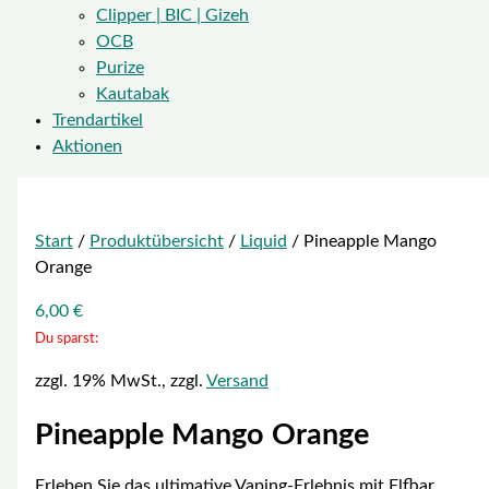
Clipper | BIC | Gizeh
OCB
Purize
Kautabak
Trendartikel
Aktionen
Start
/
Produktübersicht
/
Liquid
/ Pineapple Mango
Orange
6,00
€
Du sparst:
zzgl. 19% MwSt., zzgl.
Versand
Pineapple Mango Orange
Erleben Sie das ultimative Vaping-Erlebnis mit Elfbar