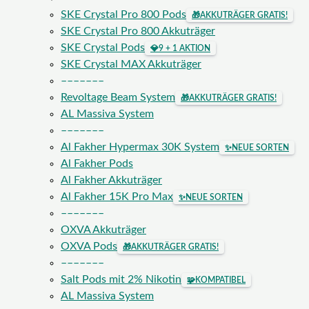
SKE Crystal Pro 800 Pods
🎁
AKKUTRÄGER GRATIS!
SKE Crystal Pro 800 Akkuträger
SKE Crystal Pods
💎
9 + 1 AKTION
SKE Crystal MAX Akkuträger
–––––––
Revoltage Beam System
🎁
AKKUTRÄGER GRATIS!
AL Massiva System
–––––––
Al Fakher Hypermax 30K System
✨
NEUE SORTEN
Al Fakher Pods
Al Fakher Akkuträger
Al Fakher 15K Pro Max
✨
NEUE SORTEN
–––––––
OXVA Akkuträger
OXVA Pods
🎁
AKKUTRÄGER GRATIS!
–––––––
Salt Pods mit 2% Nikotin
🧩
KOMPATIBEL
AL Massiva System