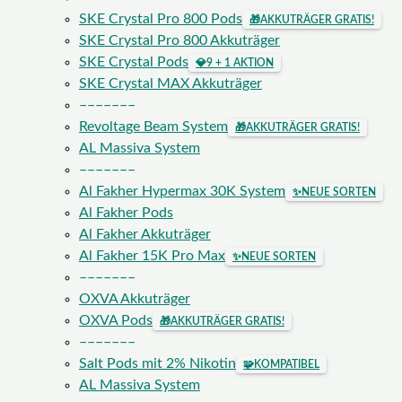
SKE Crystal Pro 800 Pods
🎁
AKKUTRÄGER GRATIS!
SKE Crystal Pro 800 Akkuträger
SKE Crystal Pods
💎
9 + 1 AKTION
SKE Crystal MAX Akkuträger
–––––––
Revoltage Beam System
🎁
AKKUTRÄGER GRATIS!
AL Massiva System
–––––––
Al Fakher Hypermax 30K System
✨
NEUE SORTEN
Al Fakher Pods
Al Fakher Akkuträger
Al Fakher 15K Pro Max
✨
NEUE SORTEN
–––––––
OXVA Akkuträger
OXVA Pods
🎁
AKKUTRÄGER GRATIS!
–––––––
Salt Pods mit 2% Nikotin
🧩
KOMPATIBEL
AL Massiva System