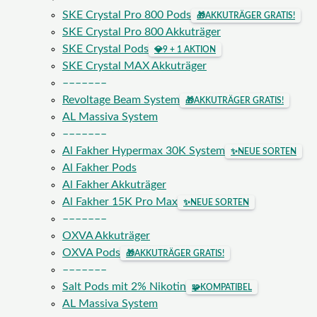
SKE Crystal Pro 800 Pods
🎁
AKKUTRÄGER GRATIS!
SKE Crystal Pro 800 Akkuträger
SKE Crystal Pods
💎
9 + 1 AKTION
SKE Crystal MAX Akkuträger
–––––––
Revoltage Beam System
🎁
AKKUTRÄGER GRATIS!
AL Massiva System
–––––––
Al Fakher Hypermax 30K System
✨
NEUE SORTEN
Al Fakher Pods
Al Fakher Akkuträger
Al Fakher 15K Pro Max
✨
NEUE SORTEN
–––––––
OXVA Akkuträger
OXVA Pods
🎁
AKKUTRÄGER GRATIS!
–––––––
Salt Pods mit 2% Nikotin
🧩
KOMPATIBEL
AL Massiva System