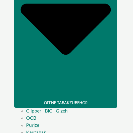
ÖFFNE TABAKZUBEHÖR
Clipper | BIC | Gizeh
OCB
Purize
Kautabak