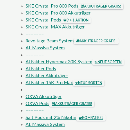
SKE Crystal Pro 800 Pods
🎁
AKKUTRÄGER GRATIS!
SKE Crystal Pro 800 Akkuträger
SKE Crystal Pods
💎
9 + 1 AKTION
SKE Crystal MAX Akkuträger
–––––––
Revoltage Beam System
🎁
AKKUTRÄGER GRATIS!
AL Massiva System
–––––––
Al Fakher Hypermax 30K System
✨
NEUE SORTEN
Al Fakher Pods
Al Fakher Akkuträger
Al Fakher 15K Pro Max
✨
NEUE SORTEN
–––––––
OXVA Akkuträger
OXVA Pods
🎁
AKKUTRÄGER GRATIS!
–––––––
Salt Pods mit 2% Nikotin
🧩
KOMPATIBEL
AL Massiva System