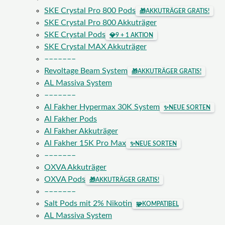
SKE Crystal Pro 800 Pods
🎁
AKKUTRÄGER GRATIS!
SKE Crystal Pro 800 Akkuträger
SKE Crystal Pods
💎
9 + 1 AKTION
SKE Crystal MAX Akkuträger
–––––––
Revoltage Beam System
🎁
AKKUTRÄGER GRATIS!
AL Massiva System
–––––––
Al Fakher Hypermax 30K System
✨
NEUE SORTEN
Al Fakher Pods
Al Fakher Akkuträger
Al Fakher 15K Pro Max
✨
NEUE SORTEN
–––––––
OXVA Akkuträger
OXVA Pods
🎁
AKKUTRÄGER GRATIS!
–––––––
Salt Pods mit 2% Nikotin
🧩
KOMPATIBEL
AL Massiva System