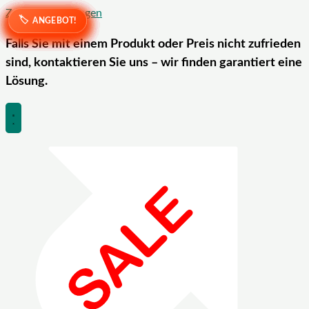
Zum Inhalt springen
ANGEBOT!
ANGEBOT!
ANGEBOT!
ANGEBOT!
ANGEBOT!
ANGEBOT!
ANGEBOT!
ANGEBOT!
ANGEBOT!
ANGEBOT!
ANGEBOT!
ANGEBOT!
ANGEBOT!
ANGEBOT!
Falls Sie mit einem Produkt oder Preis nicht zufrieden
sind, kontaktieren Sie uns – wir finden garantiert eine
Lösung.