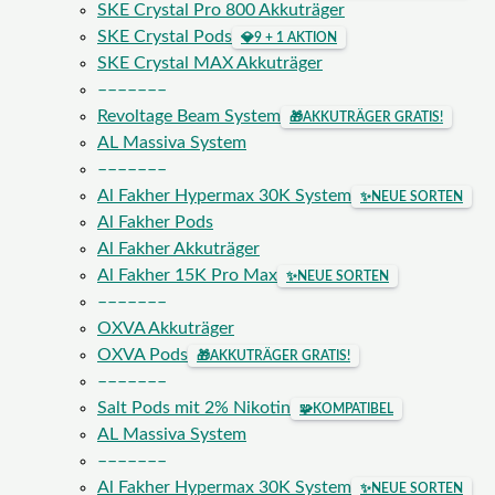
SKE Crystal Pro 800 Akkuträger
SKE Crystal Pods
💎
9 + 1 AKTION
SKE Crystal MAX Akkuträger
–––––––
Revoltage Beam System
🎁
AKKUTRÄGER GRATIS!
AL Massiva System
–––––––
Al Fakher Hypermax 30K System
✨
NEUE SORTEN
Al Fakher Pods
Al Fakher Akkuträger
Al Fakher 15K Pro Max
✨
NEUE SORTEN
–––––––
OXVA Akkuträger
OXVA Pods
🎁
AKKUTRÄGER GRATIS!
–––––––
Salt Pods mit 2% Nikotin
🧩
KOMPATIBEL
AL Massiva System
–––––––
Al Fakher Hypermax 30K System
✨
NEUE SORTEN