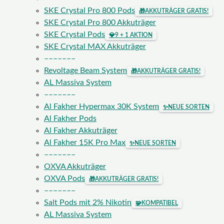
SKE Crystal Pro 800 Pods
🎁
AKKUTRÄGER GRATIS!
SKE Crystal Pro 800 Akkuträger
SKE Crystal Pods
💎
9 + 1 AKTION
SKE Crystal MAX Akkuträger
–––––––
Revoltage Beam System
🎁
AKKUTRÄGER GRATIS!
AL Massiva System
–––––––
Al Fakher Hypermax 30K System
✨
NEUE SORTEN
Al Fakher Pods
Al Fakher Akkuträger
Al Fakher 15K Pro Max
✨
NEUE SORTEN
–––––––
OXVA Akkuträger
OXVA Pods
🎁
AKKUTRÄGER GRATIS!
–––––––
Salt Pods mit 2% Nikotin
🧩
KOMPATIBEL
AL Massiva System