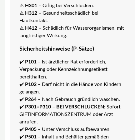
⚠️
H301
– Giftig bei Verschlucken.
⚠️
H312
– Gesundheitsschädlich bei
Hautkontakt.
⚠️
H412
– Schädlich für Wasserorganismen, mit
langfristiger Wirkung.
Sicherheitshinweise (P-Sätze)
✔️
P101
– Ist ärztlicher Rat erforderlich,
Verpackung oder Kennzeichnungsetikett
bereithalten.
✔️
P102
– Darf nicht in die Hände von Kindern
gelangen.
✔️
P264
– Nach Gebrauch gründlich waschen.
✔️
P301+P310
–
BEI VERSCHLUCKEN:
Sofort
GIFTINFORMATIONSZENTRUM oder Arzt
anrufen.
✔️
P405
– Unter Verschluss aufbewahren.
✔️
P501
– Inhalt und Behälter gemäß den