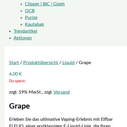
Clipper | BIC | Gizeh
OCB
Purize
Kautabak
Trendartikel
Aktionen
Start
/
Produktübersicht
/
Liquid
/ Grape
6,00
€
Du sparst:
zzgl. 19% MwSt., zzgl.
Versand
Grape
Erleben Sie das ultimative Vaping-Erlebnis mit Elfbar
ELFLIQ, einer erstklassigen E-Liquid-Linie, die Ihren