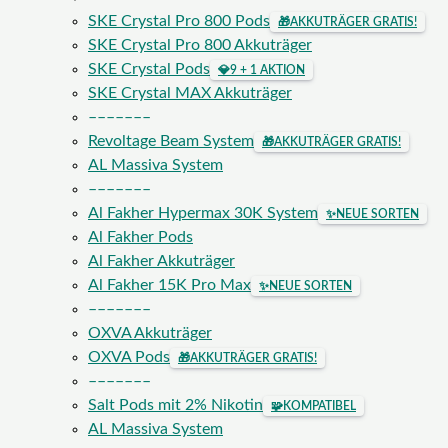
SKE Crystal Pro 800 Pods
🎁
AKKUTRÄGER GRATIS!
SKE Crystal Pro 800 Akkuträger
SKE Crystal Pods
💎
9 + 1 AKTION
SKE Crystal MAX Akkuträger
–––––––
Revoltage Beam System
🎁
AKKUTRÄGER GRATIS!
AL Massiva System
–––––––
Al Fakher Hypermax 30K System
✨
NEUE SORTEN
Al Fakher Pods
Al Fakher Akkuträger
Al Fakher 15K Pro Max
✨
NEUE SORTEN
–––––––
OXVA Akkuträger
OXVA Pods
🎁
AKKUTRÄGER GRATIS!
–––––––
Salt Pods mit 2% Nikotin
🧩
KOMPATIBEL
AL Massiva System