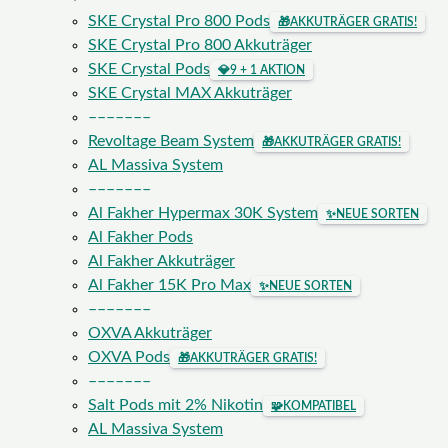
SKE Crystal Pro 800 Pods
🎁
AKKUTRÄGER GRATIS!
SKE Crystal Pro 800 Akkuträger
SKE Crystal Pods
💎
9 + 1 AKTION
SKE Crystal MAX Akkuträger
–––––––
Revoltage Beam System
🎁
AKKUTRÄGER GRATIS!
AL Massiva System
–––––––
Al Fakher Hypermax 30K System
✨
NEUE SORTEN
Al Fakher Pods
Al Fakher Akkuträger
Al Fakher 15K Pro Max
✨
NEUE SORTEN
–––––––
OXVA Akkuträger
OXVA Pods
🎁
AKKUTRÄGER GRATIS!
–––––––
Salt Pods mit 2% Nikotin
🧩
KOMPATIBEL
AL Massiva System