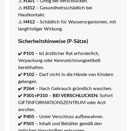
⚠️
H301
– Giftig bei Verschlucken.
⚠️
H312
– Gesundheitsschädlich bei
Hautkontakt.
⚠️
H412
– Schädlich für Wasserorganismen, mit
langfristiger Wirkung.
Sicherheitshinweise (P-Sätze)
✔️
P101
– Ist ärztlicher Rat erforderlich,
Verpackung oder Kennzeichnungsetikett
bereithalten.
✔️
P102
– Darf nicht in die Hände von Kindern
gelangen.
✔️
P264
– Nach Gebrauch gründlich waschen.
✔️
P301+P310
–
BEI VERSCHLUCKEN:
Sofort
GIFTINFORMATIONSZENTRUM oder Arzt
anrufen.
✔️
P405
– Unter Verschluss aufbewahren.
✔️
P501
– Inhalt und Behälter gemäß den
örtlichen Vorschriften entsorgen.