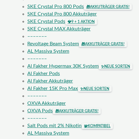
SKE Crystal Pro 800 Pods
🎁
AKKUTRÄGER GRATIS!
SKE Crystal Pro 800 Akkuträger
SKE Crystal Pods
💎
9 + 1 AKTION
SKE Crystal MAX Akkuträger
–––––––
Revoltage Beam System
🎁
AKKUTRÄGER GRATIS!
AL Massiva System
–––––––
Al Fakher Hypermax 30K System
✨
NEUE SORTEN
Al Fakher Pods
Al Fakher Akkuträger
Al Fakher 15K Pro Max
✨
NEUE SORTEN
–––––––
OXVA Akkuträger
OXVA Pods
🎁
AKKUTRÄGER GRATIS!
–––––––
Salt Pods mit 2% Nikotin
🧩
KOMPATIBEL
AL Massiva System