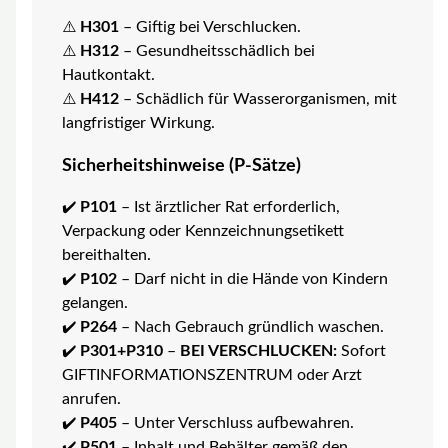
⚠️
H301
– Giftig bei Verschlucken.
⚠️
H312
– Gesundheitsschädlich bei
Hautkontakt.
⚠️
H412
– Schädlich für Wasserorganismen, mit
langfristiger Wirkung.
Sicherheitshinweise (P-Sätze)
✔️
P101
– Ist ärztlicher Rat erforderlich,
Verpackung oder Kennzeichnungsetikett
bereithalten.
✔️
P102
– Darf nicht in die Hände von Kindern
gelangen.
✔️
P264
– Nach Gebrauch gründlich waschen.
✔️
P301+P310
–
BEI VERSCHLUCKEN:
Sofort
GIFTINFORMATIONSZENTRUM oder Arzt
anrufen.
✔️
P405
– Unter Verschluss aufbewahren.
✔️
P501
– Inhalt und Behälter gemäß den