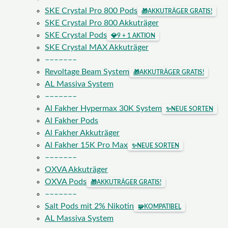
SKE Crystal Pro 800 Pods
🎁
AKKUTRÄGER GRATIS!
SKE Crystal Pro 800 Akkuträger
SKE Crystal Pods
💎
9 + 1 AKTION
SKE Crystal MAX Akkuträger
–––––––
Revoltage Beam System
🎁
AKKUTRÄGER GRATIS!
AL Massiva System
–––––––
Al Fakher Hypermax 30K System
✨
NEUE SORTEN
Al Fakher Pods
Al Fakher Akkuträger
Al Fakher 15K Pro Max
✨
NEUE SORTEN
–––––––
OXVA Akkuträger
OXVA Pods
🎁
AKKUTRÄGER GRATIS!
–––––––
Salt Pods mit 2% Nikotin
🧩
KOMPATIBEL
AL Massiva System