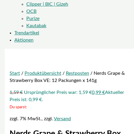
Clipper | BIC | Gizeh
OCB
Purize
Kautabak
Trendartikel
Aktionen
Start
/
Produktübersicht
/
Restposten
/ Nerds Grape &
Strawberry Box VE: 12 Packungen x 141g
1,59
€
Ursprünglicher Preis war: 1,59 €
0,99
€
Aktueller
Preis ist: 0,99 €.
Du sparst:
zzgl. 7% MwSt., zzgl.
Versand
Nerds Grape & Strawberry Box