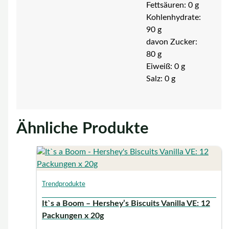
Fettsäuren: 0 g
Kohlenhydrate:
90 g
davon Zucker:
80 g
Eiweiß: 0 g
Salz: 0 g
Ähnliche Produkte
Trendprodukte
It`s a Boom – Hershey’s Biscuits Vanilla VE: 12
Packungen x 20g