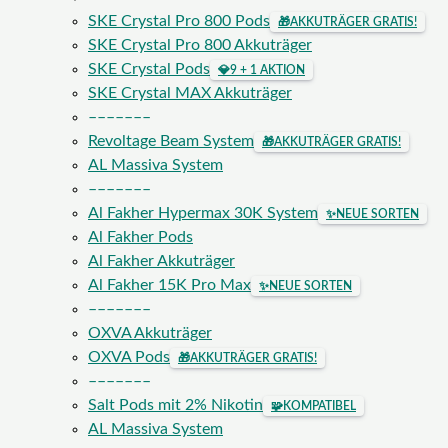
SKE Crystal Pro 800 Pods
🎁
AKKUTRÄGER GRATIS!
SKE Crystal Pro 800 Akkuträger
SKE Crystal Pods
💎
9 + 1 AKTION
SKE Crystal MAX Akkuträger
–––––––
Revoltage Beam System
🎁
AKKUTRÄGER GRATIS!
AL Massiva System
–––––––
Al Fakher Hypermax 30K System
✨
NEUE SORTEN
Al Fakher Pods
Al Fakher Akkuträger
Al Fakher 15K Pro Max
✨
NEUE SORTEN
–––––––
OXVA Akkuträger
OXVA Pods
🎁
AKKUTRÄGER GRATIS!
–––––––
Salt Pods mit 2% Nikotin
🧩
KOMPATIBEL
AL Massiva System