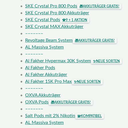
SKE Crystal Pro 800 Pods
🎁
AKKUTRÄGER GRATIS!
SKE Crystal Pro 800 Akkuträger
SKE Crystal Pods
💎
9 + 1 AKTION
SKE Crystal MAX Akkuträger
–––––––
Revoltage Beam System
🎁
AKKUTRÄGER GRATIS!
AL Massiva System
–––––––
Al Fakher Hypermax 30K System
✨
NEUE SORTEN
Al Fakher Pods
Al Fakher Akkuträger
Al Fakher 15K Pro Max
✨
NEUE SORTEN
–––––––
OXVA Akkuträger
OXVA Pods
🎁
AKKUTRÄGER GRATIS!
–––––––
Salt Pods mit 2% Nikotin
🧩
KOMPATIBEL
AL Massiva System