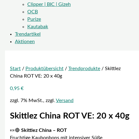
Clipper | BIC | Gizeh
OCB
Purize
Kautabak
Trendartikel
Aktionen
Start
/
Produktübersicht
/
Trendprodukte
/ Skittlez
China ROT VE: 20 x 40g
0,95
€
zzgl. 7% MwSt., zzgl.
Versand
Skittlez China ROT VE: 20 x 40g
🍬🔴
Skittlez China – ROT
Fruchtige Kaubonbons mit intensiver Süße