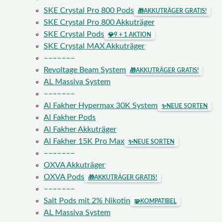
SKE Crystal Pro 800 Pods
🎁
AKKUTRÄGER GRATIS!
SKE Crystal Pro 800 Akkuträger
SKE Crystal Pods
💎
9 + 1 AKTION
SKE Crystal MAX Akkuträger
–––––––
Revoltage Beam System
🎁
AKKUTRÄGER GRATIS!
AL Massiva System
–––––––
Al Fakher Hypermax 30K System
✨
NEUE SORTEN
Al Fakher Pods
Al Fakher Akkuträger
Al Fakher 15K Pro Max
✨
NEUE SORTEN
–––––––
OXVA Akkuträger
OXVA Pods
🎁
AKKUTRÄGER GRATIS!
–––––––
Salt Pods mit 2% Nikotin
🧩
KOMPATIBEL
AL Massiva System