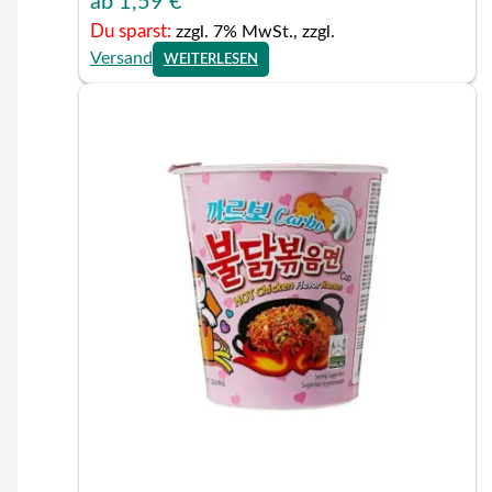
ab
1,59
€
Du sparst:
zzgl. 7% MwSt., zzgl.
Versand
WEITERLESEN