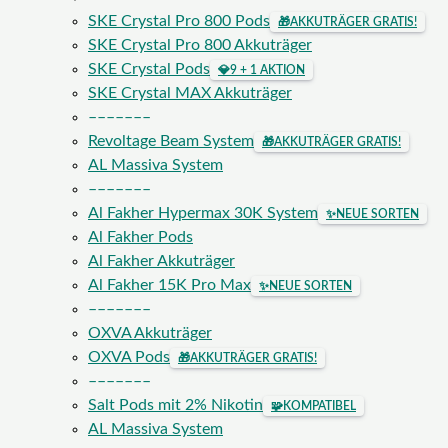
SKE Crystal Pro 800 Pods
🎁
AKKUTRÄGER GRATIS!
SKE Crystal Pro 800 Akkuträger
SKE Crystal Pods
💎
9 + 1 AKTION
SKE Crystal MAX Akkuträger
–––––––
Revoltage Beam System
🎁
AKKUTRÄGER GRATIS!
AL Massiva System
–––––––
Al Fakher Hypermax 30K System
✨
NEUE SORTEN
Al Fakher Pods
Al Fakher Akkuträger
Al Fakher 15K Pro Max
✨
NEUE SORTEN
–––––––
OXVA Akkuträger
OXVA Pods
🎁
AKKUTRÄGER GRATIS!
–––––––
Salt Pods mit 2% Nikotin
🧩
KOMPATIBEL
AL Massiva System