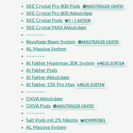
SKE Crystal Pro 800 Pods
🎁
AKKUTRÄGER GRATIS!
SKE Crystal Pro 800 Akkuträger
SKE Crystal Pods
💎
9 + 1 AKTION
SKE Crystal MAX Akkuträger
–––––––
Revoltage Beam System
🎁
AKKUTRÄGER GRATIS!
AL Massiva System
–––––––
Al Fakher Hypermax 30K System
✨
NEUE SORTEN
Al Fakher Pods
Al Fakher Akkuträger
Al Fakher 15K Pro Max
✨
NEUE SORTEN
–––––––
OXVA Akkuträger
OXVA Pods
🎁
AKKUTRÄGER GRATIS!
–––––––
Salt Pods mit 2% Nikotin
🧩
KOMPATIBEL
AL Massiva System