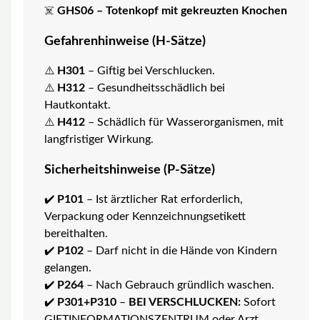
☠️
GHS06 – Totenkopf mit gekreuzten Knochen
Gefahrenhinweise (H-Sätze)
⚠️
H301
– Giftig bei Verschlucken.
⚠️
H312
– Gesundheitsschädlich bei
Hautkontakt.
⚠️
H412
– Schädlich für Wasserorganismen, mit
langfristiger Wirkung.
Sicherheitshinweise (P-Sätze)
✔️
P101
– Ist ärztlicher Rat erforderlich,
Verpackung oder Kennzeichnungsetikett
bereithalten.
✔️
P102
– Darf nicht in die Hände von Kindern
gelangen.
✔️
P264
– Nach Gebrauch gründlich waschen.
✔️
P301+P310
–
BEI VERSCHLUCKEN:
Sofort
GIFTINFORMATIONSZENTRUM oder Arzt