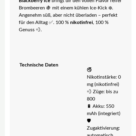
Blackberry Ice
bringt dir den vollen Flavor reifer
Brombeeren 🍇 mit einem kühlen Ice-Kick ❄️.
Angenehm süß, aber nicht überladen – perfekt
für den Alltag ✅. 100 %
nikotinfrei
, 100 %
Genuss 💨.
Technische Daten
🚭
Nikotinstärke: 0
mg (nikotinfrei)
💨 Züge: bis zu
800
🔋 Akku: 550
mAh (integriert)
🛡️
Zugaktivierung:
automatisch