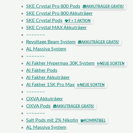
SKE Crystal Pro 800 Pods
🎁
AKKUTRÄGER GRATIS!
SKE Crystal Pro 800 Akkuträger
SKE Crystal Pods
💎
9 + 1 AKTION
SKE Crystal MAX Akkuträger
–––––––
Revoltage Beam System
🎁
AKKUTRÄGER GRATIS!
AL Massiva System
–––––––
Al Fakher Hypermax 30K System
✨
NEUE SORTEN
Al Fakher Pods
Al Fakher Akkuträger
Al Fakher 15K Pro Max
✨
NEUE SORTEN
–––––––
OXVA Akkuträger
OXVA Pods
🎁
AKKUTRÄGER GRATIS!
–––––––
Salt Pods mit 2% Nikotin
🧩
KOMPATIBEL
AL Massiva System