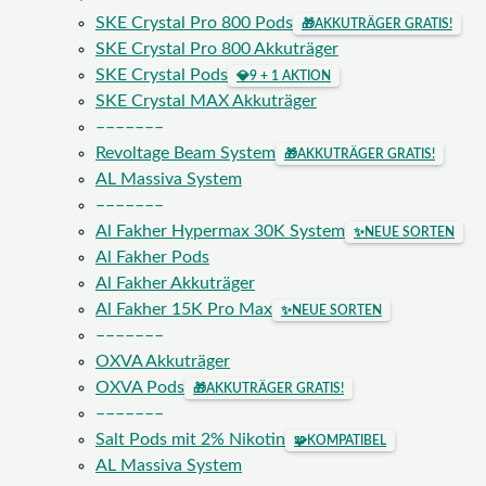
SKE Crystal Pro 800 Pods
🎁
AKKUTRÄGER GRATIS!
SKE Crystal Pro 800 Akkuträger
SKE Crystal Pods
💎
9 + 1 AKTION
SKE Crystal MAX Akkuträger
–––––––
Revoltage Beam System
🎁
AKKUTRÄGER GRATIS!
AL Massiva System
–––––––
Al Fakher Hypermax 30K System
✨
NEUE SORTEN
Al Fakher Pods
Al Fakher Akkuträger
Al Fakher 15K Pro Max
✨
NEUE SORTEN
–––––––
OXVA Akkuträger
OXVA Pods
🎁
AKKUTRÄGER GRATIS!
–––––––
Salt Pods mit 2% Nikotin
🧩
KOMPATIBEL
AL Massiva System