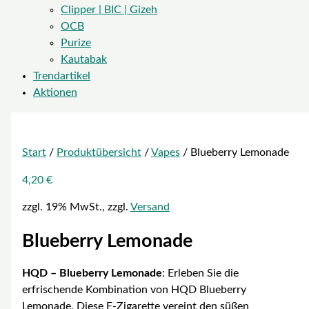
Clipper | BIC | Gizeh
OCB
Purize
Kautabak
Trendartikel
Aktionen
Start
/
Produktübersicht
/
Vapes
/ Blueberry Lemonade
4,20
€
zzgl. 19% MwSt., zzgl.
Versand
Blueberry Lemonade
HQD – Blueberry Lemonade
: Erleben Sie die
erfrischende Kombination von HQD Blueberry
Lemonade. Diese E-Zigarette vereint den süßen