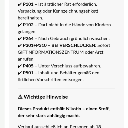
✔️
P101
– Ist ärztlicher Rat erforderlich,
Verpackung oder Kennzeichnungsetikett
bereithalten.
✔️
P102
– Darf nicht in die Hände von Kindern
gelangen.
✔️
P264
– Nach Gebrauch gründlich waschen.
✔️
P301+P310
–
BEI VERSCHLUCKEN:
Sofort
GIFTINFORMATIONSZENTRUM oder Arzt
anrufen.
✔️
P405
– Unter Verschluss aufbewahren.
✔️
P501
– Inhalt und Behälter gemäß den
örtlichen Vorschriften entsorgen.
⚠️ Wichtige Hinweise
Dieses Produkt enthält Nikotin – einen Stoff,
der sehr stark abhängig macht.
Verkauf ausschließlich an Personen ab
18