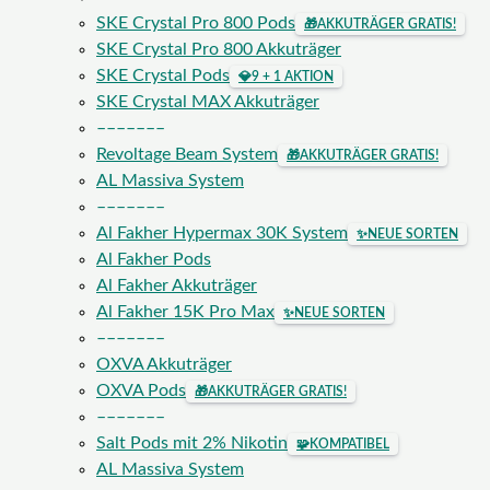
SKE Crystal Pro 800 Pods
🎁
AKKUTRÄGER GRATIS!
SKE Crystal Pro 800 Akkuträger
SKE Crystal Pods
💎
9 + 1 AKTION
SKE Crystal MAX Akkuträger
–––––––
Revoltage Beam System
🎁
AKKUTRÄGER GRATIS!
AL Massiva System
–––––––
Al Fakher Hypermax 30K System
✨
NEUE SORTEN
Al Fakher Pods
Al Fakher Akkuträger
Al Fakher 15K Pro Max
✨
NEUE SORTEN
–––––––
OXVA Akkuträger
OXVA Pods
🎁
AKKUTRÄGER GRATIS!
–––––––
Salt Pods mit 2% Nikotin
🧩
KOMPATIBEL
AL Massiva System