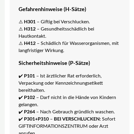
Gefahrenhinweise (H-Sätze)
⚠️
H301
– Giftig bei Verschlucken.
⚠️
H312
– Gesundheitsschädlich bei
Hautkontakt.
⚠️
H412
– Schädlich für Wasserorganismen, mit
langfristiger Wirkung.
Sicherheitshinweise (P-Sätze)
✔️
P101
– Ist ärztlicher Rat erforderlich,
Verpackung oder Kennzeichnungsetikett
bereithalten.
✔️
P102
– Darf nicht in die Hände von Kindern
gelangen.
✔️
P264
– Nach Gebrauch gründlich waschen.
✔️
P301+P310
–
BEI VERSCHLUCKEN:
Sofort
GIFTINFORMATIONSZENTRUM oder Arzt
anrufen.