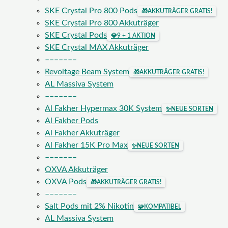
SKE Crystal Pro 800 Pods
🎁
AKKUTRÄGER GRATIS!
SKE Crystal Pro 800 Akkuträger
SKE Crystal Pods
💎
9 + 1 AKTION
SKE Crystal MAX Akkuträger
–––––––
Revoltage Beam System
🎁
AKKUTRÄGER GRATIS!
AL Massiva System
–––––––
Al Fakher Hypermax 30K System
✨
NEUE SORTEN
Al Fakher Pods
Al Fakher Akkuträger
Al Fakher 15K Pro Max
✨
NEUE SORTEN
–––––––
OXVA Akkuträger
OXVA Pods
🎁
AKKUTRÄGER GRATIS!
–––––––
Salt Pods mit 2% Nikotin
🧩
KOMPATIBEL
AL Massiva System