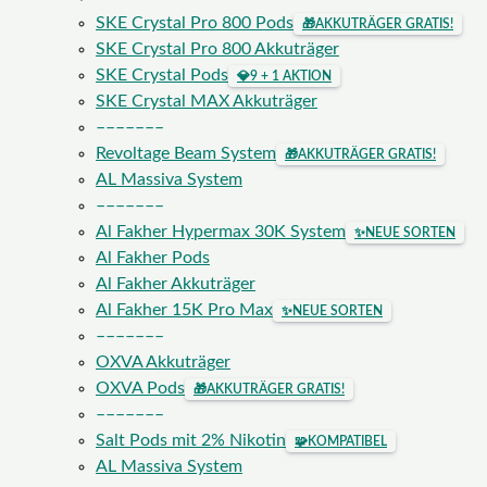
SKE Crystal Pro 800 Pods
🎁
AKKUTRÄGER GRATIS!
SKE Crystal Pro 800 Akkuträger
SKE Crystal Pods
💎
9 + 1 AKTION
SKE Crystal MAX Akkuträger
–––––––
Revoltage Beam System
🎁
AKKUTRÄGER GRATIS!
AL Massiva System
–––––––
Al Fakher Hypermax 30K System
✨
NEUE SORTEN
Al Fakher Pods
Al Fakher Akkuträger
Al Fakher 15K Pro Max
✨
NEUE SORTEN
–––––––
OXVA Akkuträger
OXVA Pods
🎁
AKKUTRÄGER GRATIS!
–––––––
Salt Pods mit 2% Nikotin
🧩
KOMPATIBEL
AL Massiva System