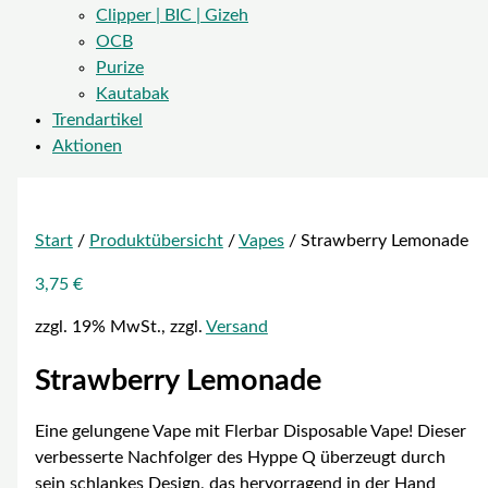
Clipper | BIC | Gizeh
OCB
Purize
Kautabak
Trendartikel
Aktionen
Start
/
Produktübersicht
/
Vapes
/ Strawberry Lemonade
3,75
€
zzgl. 19% MwSt., zzgl.
Versand
Strawberry Lemonade
Eine gelungene Vape mit Flerbar Disposable Vape! Dieser
verbesserte Nachfolger des Hyppe Q überzeugt durch
sein schlankes Design, das hervorragend in der Hand