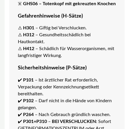
☠️
GHS06 – Totenkopf mit gekreuzten Knochen
Gefahrenhinweise (H-Sätze)
⚠️
H301
– Giftig bei Verschlucken.
⚠️
H312
– Gesundheitsschädlich bei
Hautkontakt.
⚠️
H412
– Schädlich für Wasserorganismen, mit
langfristiger Wirkung.
Sicherheitshinweise (P-Sätze)
✔️
P101
– Ist ärztlicher Rat erforderlich,
Verpackung oder Kennzeichnungsetikett
bereithalten.
✔️
P102
– Darf nicht in die Hände von Kindern
gelangen.
✔️
P264
– Nach Gebrauch gründlich waschen.
✔️
P301+P310
–
BEI VERSCHLUCKEN:
Sofort
GIFTINFORMATIONSZENTRUM oder Arzt