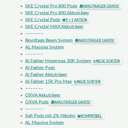
SKE Crystal Pro 800 Pods
🎁
AKKUTRÄGER GRATIS!
SKE Crystal Pro 800 Akkuträger
SKE Crystal Pods
💎
9 + 1 AKTION
SKE Crystal MAX Akkuträger
–––––––
Revoltage Beam System
🎁
AKKUTRÄGER GRATIS!
AL Massiva System
–––––––
Al Fakher Hypermax 30K System
✨
NEUE SORTEN
Al Fakher Pods
Al Fakher Akkuträger
Al Fakher 15K Pro Max
✨
NEUE SORTEN
–––––––
OXVA Akkuträger
OXVA Pods
🎁
AKKUTRÄGER GRATIS!
–––––––
Salt Pods mit 2% Nikotin
🧩
KOMPATIBEL
AL Massiva System