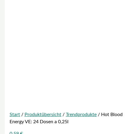
Start
/
Produktübersicht
/
Trendprodukte
/ Hot Blood
Energy VE: 24 Dosen a 0,25l
0,59
€