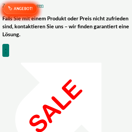
Zum Inhalt springen
ANGEBOT!
ANGEBOT!
ANGEBOT!
ANGEBOT!
ANGEBOT!
ANGEBOT!
ANGEBOT!
ANGEBOT!
ANGEBOT!
ANGEBOT!
ANGEBOT!
ANGEBOT!
Falls Sie mit einem Produkt oder Preis nicht zufrieden
sind, kontaktieren Sie uns – wir finden garantiert eine
Lösung.