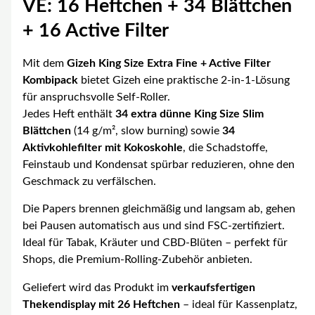
VE: 16 Heftchen + 34 Blättchen
+ 16 Active Filter
Mit dem
Gizeh King Size Extra Fine + Active Filter
Kombipack
bietet Gizeh eine praktische 2-in-1-Lösung
für anspruchsvolle Self-Roller.
Jedes Heft enthält
34 extra dünne King Size Slim
Blättchen
(14 g/m², slow burning) sowie
34
Aktivkohlefilter mit Kokoskohle
, die Schadstoffe,
Feinstaub und Kondensat spürbar reduzieren, ohne den
Geschmack zu verfälschen.
Die Papers brennen gleichmäßig und langsam ab, gehen
bei Pausen automatisch aus und sind FSC-zertifiziert.
Ideal für Tabak, Kräuter und CBD-Blüten – perfekt für
Shops, die Premium-Rolling-Zubehör anbieten.
Geliefert wird das Produkt im
verkaufsfertigen
Thekendisplay mit 26 Heftchen
– ideal für Kassenplatz,