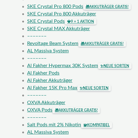
SKE Crystal Pro 800 Pods
🎁
AKKUTRÄGER GRATIS!
SKE Crystal Pro 800 Akkuträger
SKE Crystal Pods
💎
9 + 1 AKTION
SKE Crystal MAX Akkuträger
–––––––
Revoltage Beam System
🎁
AKKUTRÄGER GRATIS!
AL Massiva System
–––––––
Al Fakher Hypermax 30K System
✨
NEUE SORTEN
Al Fakher Pods
Al Fakher Akkuträger
Al Fakher 15K Pro Max
✨
NEUE SORTEN
–––––––
OXVA Akkuträger
OXVA Pods
🎁
AKKUTRÄGER GRATIS!
–––––––
Salt Pods mit 2% Nikotin
🧩
KOMPATIBEL
AL Massiva System