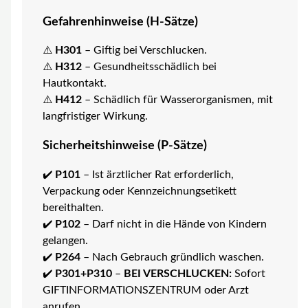
Gefahrenhinweise (H-Sätze)
⚠️
H301
– Giftig bei Verschlucken.
⚠️
H312
– Gesundheitsschädlich bei
Hautkontakt.
⚠️
H412
– Schädlich für Wasserorganismen, mit
langfristiger Wirkung.
Sicherheitshinweise (P-Sätze)
✔️
P101
– Ist ärztlicher Rat erforderlich,
Verpackung oder Kennzeichnungsetikett
bereithalten.
✔️
P102
– Darf nicht in die Hände von Kindern
gelangen.
✔️
P264
– Nach Gebrauch gründlich waschen.
✔️
P301+P310
–
BEI VERSCHLUCKEN:
Sofort
GIFTINFORMATIONSZENTRUM oder Arzt
anrufen.