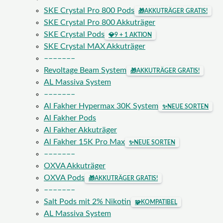
SKE Crystal Pro 800 Pods
🎁
AKKUTRÄGER GRATIS!
SKE Crystal Pro 800 Akkuträger
SKE Crystal Pods
💎
9 + 1 AKTION
SKE Crystal MAX Akkuträger
–––––––
Revoltage Beam System
🎁
AKKUTRÄGER GRATIS!
AL Massiva System
–––––––
Al Fakher Hypermax 30K System
✨
NEUE SORTEN
Al Fakher Pods
Al Fakher Akkuträger
Al Fakher 15K Pro Max
✨
NEUE SORTEN
–––––––
OXVA Akkuträger
OXVA Pods
🎁
AKKUTRÄGER GRATIS!
–––––––
Salt Pods mit 2% Nikotin
🧩
KOMPATIBEL
AL Massiva System