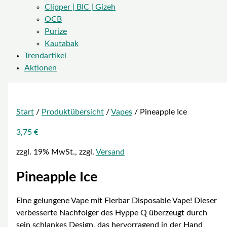
Clipper | BIC | Gizeh
OCB
Purize
Kautabak
Trendartikel
Aktionen
Start
/
Produktübersicht
/
Vapes
/ Pineapple Ice
3,75
€
zzgl. 19% MwSt., zzgl.
Versand
Pineapple Ice
Eine gelungene Vape mit Flerbar Disposable Vape! Dieser
verbesserte Nachfolger des Hyppe Q überzeugt durch
sein schlankes Design, das hervorragend in der Hand