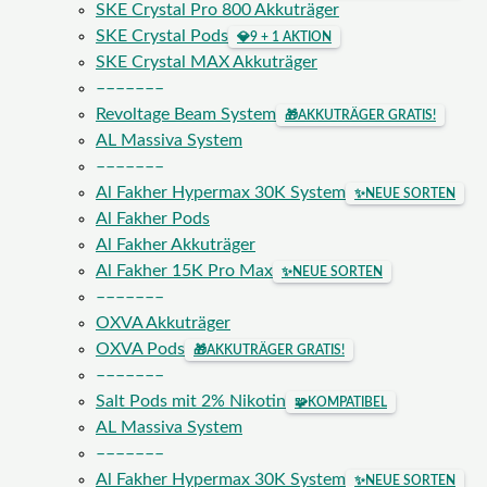
SKE Crystal Pro 800 Akkuträger
SKE Crystal Pods
💎
9 + 1 AKTION
SKE Crystal MAX Akkuträger
–––––––
Revoltage Beam System
🎁
AKKUTRÄGER GRATIS!
AL Massiva System
–––––––
Al Fakher Hypermax 30K System
✨
NEUE SORTEN
Al Fakher Pods
Al Fakher Akkuträger
Al Fakher 15K Pro Max
✨
NEUE SORTEN
–––––––
OXVA Akkuträger
OXVA Pods
🎁
AKKUTRÄGER GRATIS!
–––––––
Salt Pods mit 2% Nikotin
🧩
KOMPATIBEL
AL Massiva System
–––––––
Al Fakher Hypermax 30K System
✨
NEUE SORTEN