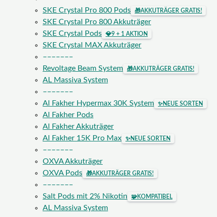
SKE Crystal Pro 800 Pods
🎁
AKKUTRÄGER GRATIS!
SKE Crystal Pro 800 Akkuträger
SKE Crystal Pods
💎
9 + 1 AKTION
SKE Crystal MAX Akkuträger
–––––––
Revoltage Beam System
🎁
AKKUTRÄGER GRATIS!
AL Massiva System
–––––––
Al Fakher Hypermax 30K System
✨
NEUE SORTEN
Al Fakher Pods
Al Fakher Akkuträger
Al Fakher 15K Pro Max
✨
NEUE SORTEN
–––––––
OXVA Akkuträger
OXVA Pods
🎁
AKKUTRÄGER GRATIS!
–––––––
Salt Pods mit 2% Nikotin
🧩
KOMPATIBEL
AL Massiva System