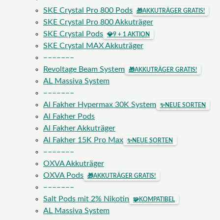
SKE Crystal Pro 800 Pods
🎁
AKKUTRÄGER GRATIS!
SKE Crystal Pro 800 Akkuträger
SKE Crystal Pods
💎
9 + 1 AKTION
SKE Crystal MAX Akkuträger
–––––––
Revoltage Beam System
🎁
AKKUTRÄGER GRATIS!
AL Massiva System
–––––––
Al Fakher Hypermax 30K System
✨
NEUE SORTEN
Al Fakher Pods
Al Fakher Akkuträger
Al Fakher 15K Pro Max
✨
NEUE SORTEN
–––––––
OXVA Akkuträger
OXVA Pods
🎁
AKKUTRÄGER GRATIS!
–––––––
Salt Pods mit 2% Nikotin
🧩
KOMPATIBEL
AL Massiva System