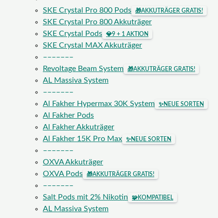
SKE Crystal Pro 800 Pods
🎁
AKKUTRÄGER GRATIS!
SKE Crystal Pro 800 Akkuträger
SKE Crystal Pods
💎
9 + 1 AKTION
SKE Crystal MAX Akkuträger
–––––––
Revoltage Beam System
🎁
AKKUTRÄGER GRATIS!
AL Massiva System
–––––––
Al Fakher Hypermax 30K System
✨
NEUE SORTEN
Al Fakher Pods
Al Fakher Akkuträger
Al Fakher 15K Pro Max
✨
NEUE SORTEN
–––––––
OXVA Akkuträger
OXVA Pods
🎁
AKKUTRÄGER GRATIS!
–––––––
Salt Pods mit 2% Nikotin
🧩
KOMPATIBEL
AL Massiva System