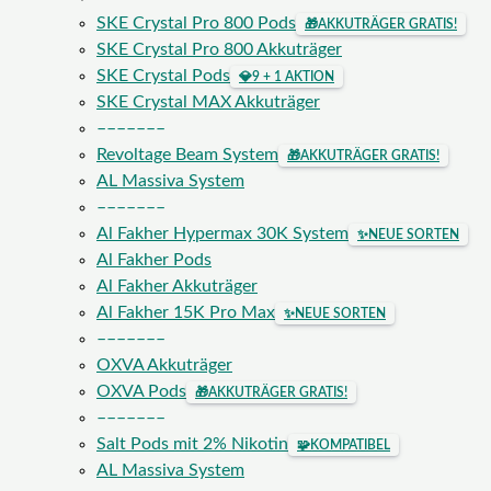
SKE Crystal Pro 800 Pods
🎁
AKKUTRÄGER GRATIS!
SKE Crystal Pro 800 Akkuträger
SKE Crystal Pods
💎
9 + 1 AKTION
SKE Crystal MAX Akkuträger
–––––––
Revoltage Beam System
🎁
AKKUTRÄGER GRATIS!
AL Massiva System
–––––––
Al Fakher Hypermax 30K System
✨
NEUE SORTEN
Al Fakher Pods
Al Fakher Akkuträger
Al Fakher 15K Pro Max
✨
NEUE SORTEN
–––––––
OXVA Akkuträger
OXVA Pods
🎁
AKKUTRÄGER GRATIS!
–––––––
Salt Pods mit 2% Nikotin
🧩
KOMPATIBEL
AL Massiva System