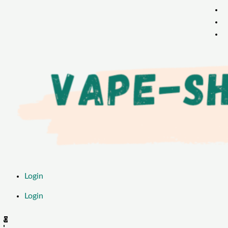
Login
Login
0