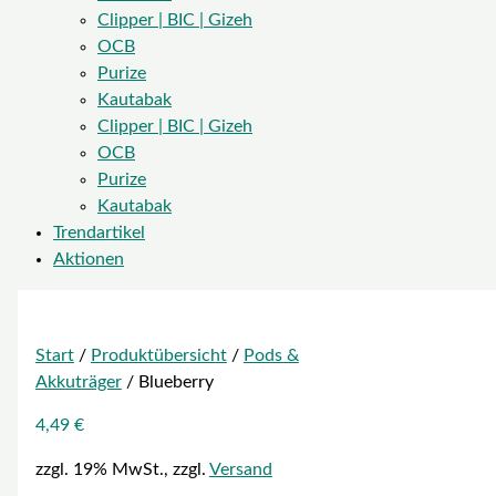
Clipper | BIC | Gizeh
OCB
Purize
Kautabak
Clipper | BIC | Gizeh
OCB
Purize
Kautabak
Trendartikel
Aktionen
Start
/
Produktübersicht
/
Pods &
Akkuträger
/ Blueberry
4,49
€
zzgl. 19% MwSt., zzgl.
Versand