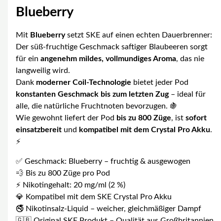
Blueberry
Mit
Blueberry
setzt SKE auf einen echten Dauerbrenner:
Der süß-fruchtige Geschmack saftiger Blaubeeren sorgt
für ein
angenehm mildes, vollmundiges Aroma
, das nie
langweilig wird.
Dank
moderner Coil-Technologie
bietet jeder Pod
konstanten Geschmack bis zum letzten Zug
– ideal für
alle, die natürliche Fruchtnoten bevorzugen. 🍇
Wie gewohnt liefert der Pod
bis zu 800 Züge
, ist
sofort
einsatzbereit
und
kompatibel mit dem Crystal Pro Akku
.
⚡
✅ Geschmack: Blueberry – fruchtig & ausgewogen
💨 Bis zu 800 Züge pro Pod
⚡ Nikotingehalt: 20 mg/ml (2 %)
💎 Kompatibel mit dem SKE Crystal Pro Akku
🚭 Nikotinsalz-Liquid – weicher, gleichmäßiger Dampf
🇬🇧 Original SKE Produkt – Qualität aus Großbritannien