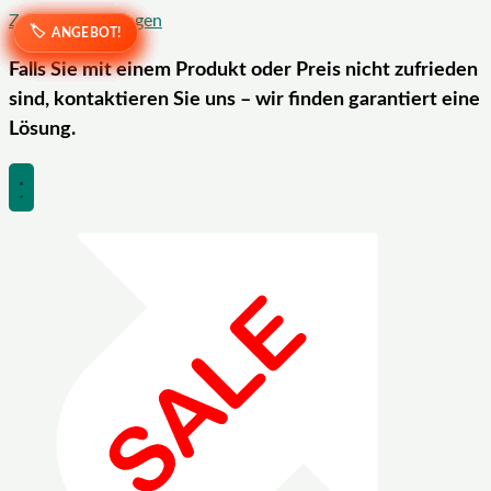
Zum Inhalt springen
ANGEBOT!
ANGEBOT!
ANGEBOT!
ANGEBOT!
ANGEBOT!
ANGEBOT!
ANGEBOT!
ANGEBOT!
Falls Sie mit einem Produkt oder Preis nicht zufrieden
sind, kontaktieren Sie uns – wir finden garantiert eine
Lösung.