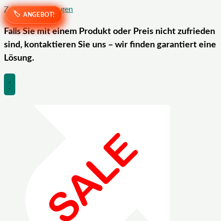
Zum Inhalt springen
ANGEBOT!
ANGEBOT!
ANGEBOT!
ANGEBOT!
ANGEBOT!
ANGEBOT!
ANGEBOT!
ANGEBOT!
Falls Sie mit einem Produkt oder Preis nicht zufrieden
sind, kontaktieren Sie uns – wir finden garantiert eine
Lösung.