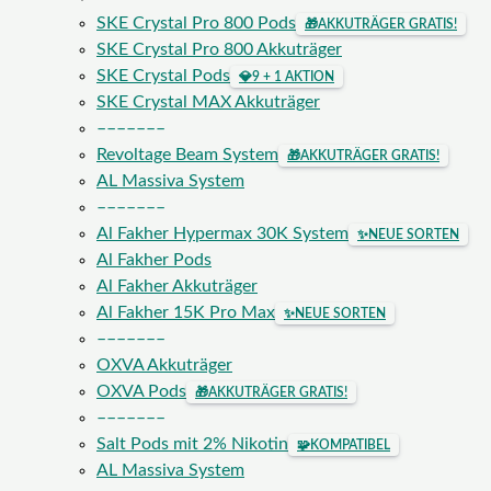
SKE Crystal Pro 800 Pods
🎁
AKKUTRÄGER GRATIS!
SKE Crystal Pro 800 Akkuträger
SKE Crystal Pods
💎
9 + 1 AKTION
SKE Crystal MAX Akkuträger
–––––––
Revoltage Beam System
🎁
AKKUTRÄGER GRATIS!
AL Massiva System
–––––––
Al Fakher Hypermax 30K System
✨
NEUE SORTEN
Al Fakher Pods
Al Fakher Akkuträger
Al Fakher 15K Pro Max
✨
NEUE SORTEN
–––––––
OXVA Akkuträger
OXVA Pods
🎁
AKKUTRÄGER GRATIS!
–––––––
Salt Pods mit 2% Nikotin
🧩
KOMPATIBEL
AL Massiva System