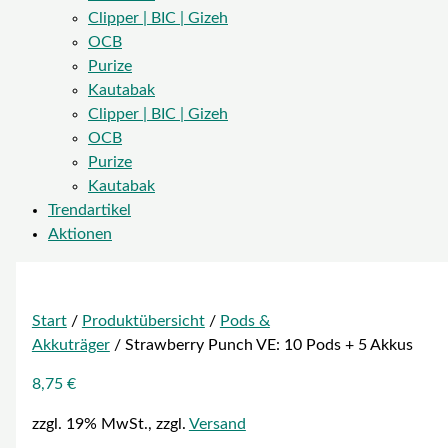
Clipper | BIC | Gizeh
OCB
Purize
Kautabak
Clipper | BIC | Gizeh
OCB
Purize
Kautabak
Trendartikel
Aktionen
Start
/
Produktübersicht
/
Pods &
Akkuträger
/ Strawberry Punch VE: 10 Pods + 5 Akkus
8,75
€
zzgl. 19% MwSt., zzgl.
Versand