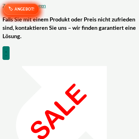
Zum Inhalt springen
ANGEBOT!
ANGEBOT!
ANGEBOT!
ANGEBOT!
ANGEBOT!
ANGEBOT!
ANGEBOT!
ANGEBOT!
ANGEBOT!
ANGEBOT!
Falls Sie mit einem Produkt oder Preis nicht zufrieden
sind, kontaktieren Sie uns – wir finden garantiert eine
Lösung.