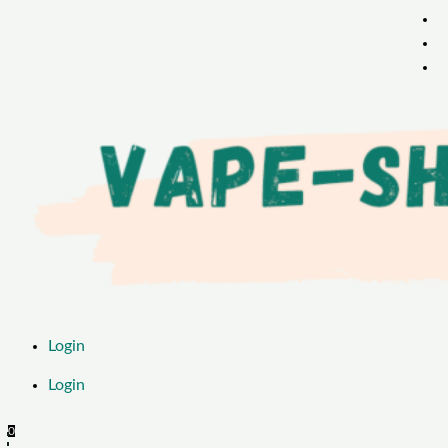
Login
Login
0