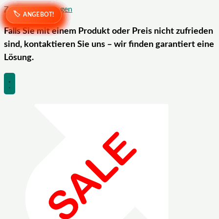
Zum Inhalt springen
ANGEBOT!
ANGEBOT!
ANGEBOT!
ANGEBOT!
ANGEBOT!
ANGEBOT!
ANGEBOT!
ANGEBOT!
ANGEBOT!
ANGEBOT!
ANGEBOT!
ANGEBOT!
ANGEBOT!
ANGEBOT!
ANGEBOT!
ANGEBOT!
Falls Sie mit einem Produkt oder Preis nicht zufrieden
sind, kontaktieren Sie uns – wir finden garantiert eine
Lösung.