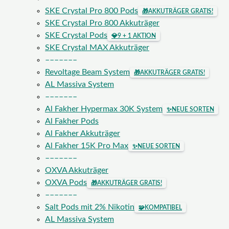
SKE Crystal Pro 800 Pods
🎁
AKKUTRÄGER GRATIS!
SKE Crystal Pro 800 Akkuträger
SKE Crystal Pods
💎
9 + 1 AKTION
SKE Crystal MAX Akkuträger
–––––––
Revoltage Beam System
🎁
AKKUTRÄGER GRATIS!
AL Massiva System
–––––––
Al Fakher Hypermax 30K System
✨
NEUE SORTEN
Al Fakher Pods
Al Fakher Akkuträger
Al Fakher 15K Pro Max
✨
NEUE SORTEN
–––––––
OXVA Akkuträger
OXVA Pods
🎁
AKKUTRÄGER GRATIS!
–––––––
Salt Pods mit 2% Nikotin
🧩
KOMPATIBEL
AL Massiva System