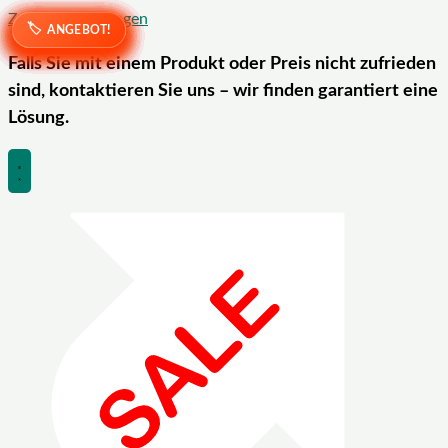
Zum Inhalt springen
ANGEBOT!
ANGEBOT!
ANGEBOT!
ANGEBOT!
ANGEBOT!
ANGEBOT!
ANGEBOT!
ANGEBOT!
ANGEBOT!
ANGEBOT!
ANGEBOT!
ANGEBOT!
ANGEBOT!
ANGEBOT!
ANGEBOT!
ANGEBOT!
Falls Sie mit einem Produkt oder Preis nicht zufrieden
sind, kontaktieren Sie uns – wir finden garantiert eine
Lösung.