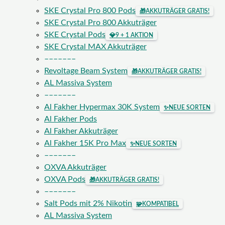
SKE Crystal Pro 800 Pods
🎁
AKKUTRÄGER GRATIS!
SKE Crystal Pro 800 Akkuträger
SKE Crystal Pods
💎
9 + 1 AKTION
SKE Crystal MAX Akkuträger
–––––––
Revoltage Beam System
🎁
AKKUTRÄGER GRATIS!
AL Massiva System
–––––––
Al Fakher Hypermax 30K System
✨
NEUE SORTEN
Al Fakher Pods
Al Fakher Akkuträger
Al Fakher 15K Pro Max
✨
NEUE SORTEN
–––––––
OXVA Akkuträger
OXVA Pods
🎁
AKKUTRÄGER GRATIS!
–––––––
Salt Pods mit 2% Nikotin
🧩
KOMPATIBEL
AL Massiva System