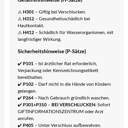
Gefahrenhinweise (H-Sätze)
⚠️
H301
– Giftig bei Verschlucken.
⚠️
H312
– Gesundheitsschädlich bei
Hautkontakt.
⚠️
H412
– Schädlich für Wasserorganismen, mit
langfristiger Wirkung.
Sicherheitshinweise (P-Sätze)
✔️
P101
– Ist ärztlicher Rat erforderlich,
Verpackung oder Kennzeichnungsetikett
bereithalten.
✔️
P102
– Darf nicht in die Hände von Kindern
gelangen.
✔️
P264
– Nach Gebrauch gründlich waschen.
✔️
P301+P310
–
BEI VERSCHLUCKEN:
Sofort
GIFTINFORMATIONSZENTRUM oder Arzt
anrufen.
✔️
P405
– Unter Verschluss aufbewahren.