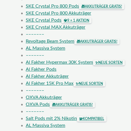
SKE Crystal Pro 800 Pods
🎁
AKKUTRÄGER GRATIS!
SKE Crystal Pro 800 Akkuträger
SKE Crystal Pods
💎
9 + 1 AKTION
SKE Crystal MAX Akkuträger
–––––––
Revoltage Beam System
🎁
AKKUTRÄGER GRATIS!
AL Massiva System
–––––––
Al Fakher Hypermax 30K System
✨
NEUE SORTEN
Al Fakher Pods
Al Fakher Akkuträger
Al Fakher 15K Pro Max
✨
NEUE SORTEN
–––––––
OXVA Akkuträger
OXVA Pods
🎁
AKKUTRÄGER GRATIS!
–––––––
Salt Pods mit 2% Nikotin
🧩
KOMPATIBEL
AL Massiva System