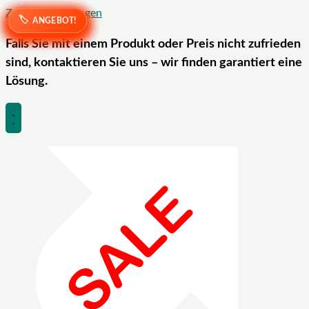
Zum Inhalt springen
ANGEBOT!
ANGEBOT!
ANGEBOT!
ANGEBOT!
ANGEBOT!
ANGEBOT!
ANGEBOT!
ANGEBOT!
ANGEBOT!
ANGEBOT!
ANGEBOT!
ANGEBOT!
ANGEBOT!
ANGEBOT!
Falls Sie mit einem Produkt oder Preis nicht zufrieden
sind, kontaktieren Sie uns – wir finden garantiert eine
Lösung.