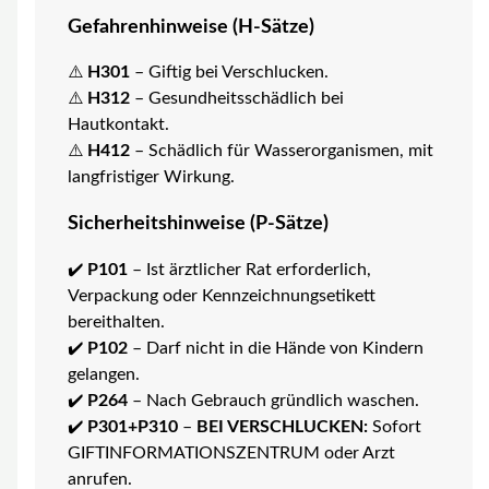
Gefahrenhinweise (H-Sätze)
⚠️
H301
– Giftig bei Verschlucken.
⚠️
H312
– Gesundheitsschädlich bei
Hautkontakt.
⚠️
H412
– Schädlich für Wasserorganismen, mit
langfristiger Wirkung.
Sicherheitshinweise (P-Sätze)
✔️
P101
– Ist ärztlicher Rat erforderlich,
Verpackung oder Kennzeichnungsetikett
bereithalten.
✔️
P102
– Darf nicht in die Hände von Kindern
gelangen.
✔️
P264
– Nach Gebrauch gründlich waschen.
✔️
P301+P310
–
BEI VERSCHLUCKEN:
Sofort
GIFTINFORMATIONSZENTRUM oder Arzt
anrufen.