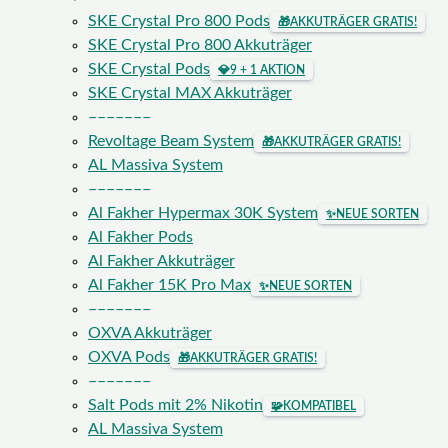
SKE Crystal Pro 800 Pods
🎁
AKKUTRÄGER GRATIS!
SKE Crystal Pro 800 Akkuträger
SKE Crystal Pods
💎
9 + 1 AKTION
SKE Crystal MAX Akkuträger
–––––––
Revoltage Beam System
🎁
AKKUTRÄGER GRATIS!
AL Massiva System
–––––––
Al Fakher Hypermax 30K System
✨
NEUE SORTEN
Al Fakher Pods
Al Fakher Akkuträger
Al Fakher 15K Pro Max
✨
NEUE SORTEN
–––––––
OXVA Akkuträger
OXVA Pods
🎁
AKKUTRÄGER GRATIS!
–––––––
Salt Pods mit 2% Nikotin
🧩
KOMPATIBEL
AL Massiva System