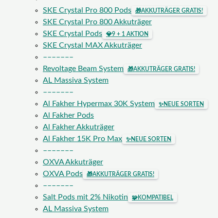
SKE Crystal Pro 800 Pods
🎁
AKKUTRÄGER GRATIS!
SKE Crystal Pro 800 Akkuträger
SKE Crystal Pods
💎
9 + 1 AKTION
SKE Crystal MAX Akkuträger
–––––––
Revoltage Beam System
🎁
AKKUTRÄGER GRATIS!
AL Massiva System
–––––––
Al Fakher Hypermax 30K System
✨
NEUE SORTEN
Al Fakher Pods
Al Fakher Akkuträger
Al Fakher 15K Pro Max
✨
NEUE SORTEN
–––––––
OXVA Akkuträger
OXVA Pods
🎁
AKKUTRÄGER GRATIS!
–––––––
Salt Pods mit 2% Nikotin
🧩
KOMPATIBEL
AL Massiva System