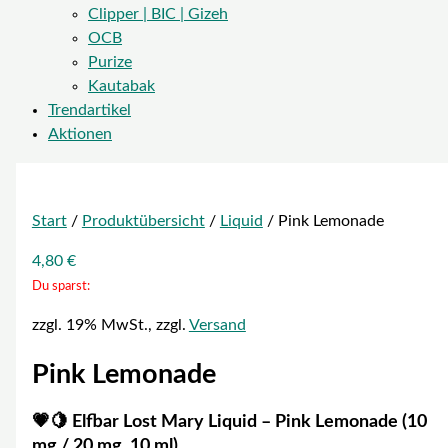
Clipper | BIC | Gizeh
OCB
Purize
Kautabak
Trendartikel
Aktionen
Start
/
Produktübersicht
/
Liquid
/ Pink Lemonade
4,80
€
Du sparst:
zzgl. 19% MwSt., zzgl.
Versand
Pink Lemonade
💗🍋
Elfbar Lost Mary Liquid – Pink Lemonade (10
mg / 20 mg, 10 ml)