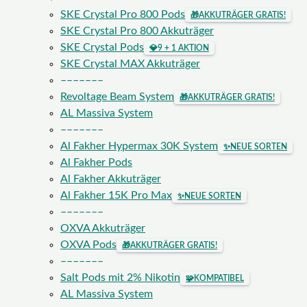
SKE Crystal Pro 800 Pods
🎁
AKKUTRÄGER GRATIS!
SKE Crystal Pro 800 Akkuträger
SKE Crystal Pods
💎
9 + 1 AKTION
SKE Crystal MAX Akkuträger
–––––––
Revoltage Beam System
🎁
AKKUTRÄGER GRATIS!
AL Massiva System
–––––––
Al Fakher Hypermax 30K System
✨
NEUE SORTEN
Al Fakher Pods
Al Fakher Akkuträger
Al Fakher 15K Pro Max
✨
NEUE SORTEN
–––––––
OXVA Akkuträger
OXVA Pods
🎁
AKKUTRÄGER GRATIS!
–––––––
Salt Pods mit 2% Nikotin
🧩
KOMPATIBEL
AL Massiva System