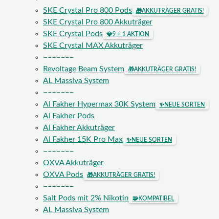
SKE Crystal Pro 800 Pods
🎁
AKKUTRÄGER GRATIS!
SKE Crystal Pro 800 Akkuträger
SKE Crystal Pods
💎
9 + 1 AKTION
SKE Crystal MAX Akkuträger
–––––––
Revoltage Beam System
🎁
AKKUTRÄGER GRATIS!
AL Massiva System
–––––––
Al Fakher Hypermax 30K System
✨
NEUE SORTEN
Al Fakher Pods
Al Fakher Akkuträger
Al Fakher 15K Pro Max
✨
NEUE SORTEN
–––––––
OXVA Akkuträger
OXVA Pods
🎁
AKKUTRÄGER GRATIS!
–––––––
Salt Pods mit 2% Nikotin
🧩
KOMPATIBEL
AL Massiva System