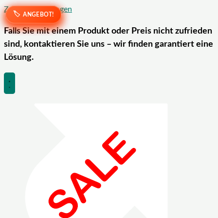
Zum Inhalt springen
ANGEBOT!
ANGEBOT!
ANGEBOT!
ANGEBOT!
ANGEBOT!
ANGEBOT!
Falls Sie mit einem Produkt oder Preis nicht zufrieden
sind, kontaktieren Sie uns – wir finden garantiert eine
Lösung.