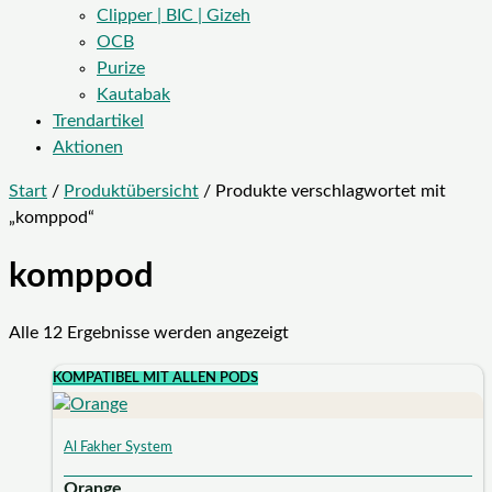
Clipper | BIC | Gizeh
OCB
Purize
Kautabak
Trendartikel
Aktionen
Start
/
Produktübersicht
/ Produkte verschlagwortet mit
„komppod“
komppod
Alle 12 Ergebnisse werden angezeigt
KOMPATIBEL MIT ALLEN PODS
Al Fakher System
Orange