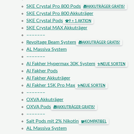
SKE Crystal Pro 800 Pods
🎁
AKKUTRÄGER GRATIS!
SKE Crystal Pro 800 Akkuträger
SKE Crystal Pods
💎
9 + 1 AKTION
SKE Crystal MAX Akkuträger
–––––––
Revoltage Beam System
🎁
AKKUTRÄGER GRATIS!
AL Massiva System
–––––––
Al Fakher Hypermax 30K System
✨
NEUE SORTEN
Al Fakher Pods
Al Fakher Akkuträger
Al Fakher 15K Pro Max
✨
NEUE SORTEN
–––––––
OXVA Akkuträger
OXVA Pods
🎁
AKKUTRÄGER GRATIS!
–––––––
Salt Pods mit 2% Nikotin
🧩
KOMPATIBEL
AL Massiva System