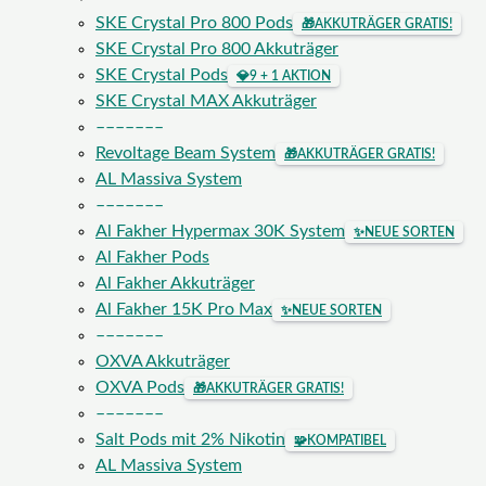
SKE Crystal Pro 800 Pods
🎁
AKKUTRÄGER GRATIS!
SKE Crystal Pro 800 Akkuträger
SKE Crystal Pods
💎
9 + 1 AKTION
SKE Crystal MAX Akkuträger
–––––––
Revoltage Beam System
🎁
AKKUTRÄGER GRATIS!
AL Massiva System
–––––––
Al Fakher Hypermax 30K System
✨
NEUE SORTEN
Al Fakher Pods
Al Fakher Akkuträger
Al Fakher 15K Pro Max
✨
NEUE SORTEN
–––––––
OXVA Akkuträger
OXVA Pods
🎁
AKKUTRÄGER GRATIS!
–––––––
Salt Pods mit 2% Nikotin
🧩
KOMPATIBEL
AL Massiva System