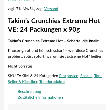
zzgl. 7% MwSt., zzgl.
Versand
Takim’s Crunchies Extreme Hot
VE: 24 Packungen x 90g
Takim’s Crunchies Extreme Hot – Schärfe, die knallt
Knusprig, rot und höllisch scharf – wer diese Crunchies
probiert, spürt sofort, warum sie „Extreme Hot“ heißen!
Nicht vorrätig
SKU
TAKIM-6-24
Kategorien
Restposten
,
Snacks
,
Top-
Seller & Klassiker
,
Trendprodukte
Beschreibung
Zusätzliche Informationen