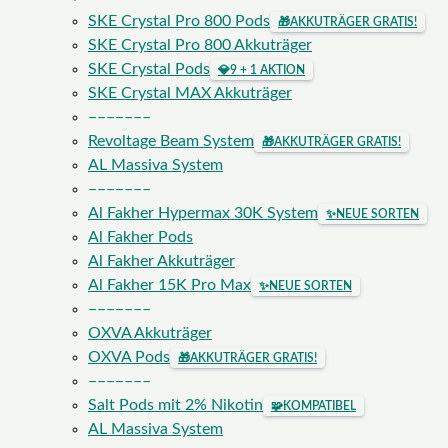
SKE Crystal Pro 800 Pods
🎁
AKKUTRÄGER GRATIS!
SKE Crystal Pro 800 Akkuträger
SKE Crystal Pods
💎
9 + 1 AKTION
SKE Crystal MAX Akkuträger
–––––––
Revoltage Beam System
🎁
AKKUTRÄGER GRATIS!
AL Massiva System
–––––––
Al Fakher Hypermax 30K System
✨
NEUE SORTEN
Al Fakher Pods
Al Fakher Akkuträger
Al Fakher 15K Pro Max
✨
NEUE SORTEN
–––––––
OXVA Akkuträger
OXVA Pods
🎁
AKKUTRÄGER GRATIS!
–––––––
Salt Pods mit 2% Nikotin
🧩
KOMPATIBEL
AL Massiva System