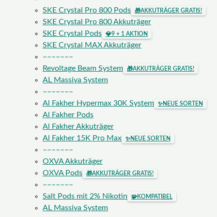
SKE Crystal Pro 800 Pods
🎁
AKKUTRÄGER GRATIS!
SKE Crystal Pro 800 Akkuträger
SKE Crystal Pods
💎
9 + 1 AKTION
SKE Crystal MAX Akkuträger
–––––––
Revoltage Beam System
🎁
AKKUTRÄGER GRATIS!
AL Massiva System
–––––––
Al Fakher Hypermax 30K System
✨
NEUE SORTEN
Al Fakher Pods
Al Fakher Akkuträger
Al Fakher 15K Pro Max
✨
NEUE SORTEN
–––––––
OXVA Akkuträger
OXVA Pods
🎁
AKKUTRÄGER GRATIS!
–––––––
Salt Pods mit 2% Nikotin
🧩
KOMPATIBEL
AL Massiva System