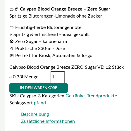
🍊🥤
Calypso
Blood Orange Breeze – Zero Sugar
Spritzige Blutorangen-Limonade ohne Zucker
🍊 Fruchtig-herbe Blutorangennote
⚡ Spritzig & erfrischend – ideal gekühlt
🚫 Zero Sugar – kalorienarm
🥤 Praktische 330-ml-Dose
🏪 Perfekt für Kiosk, Automaten & To-go
Calypso Blood Orange Breeze ZERO Sugar VE: 12 Stück
a 0,33l Menge
IN DEN WARENKORB
SKU
Calypso-3
Kategorien
Getränke
,
Trendprodukte
Schlagwort
pfand
Beschreibung
Zusätzliche Informationen