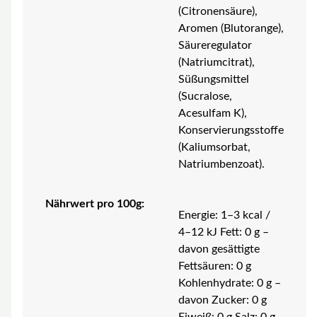
(Citronensäure),
Aromen (Blutorange),
Säureregulator
(Natriumcitrat),
Süßungsmittel
(Sucralose,
Acesulfam K),
Konservierungsstoffe
(Kaliumsorbat,
Natriumbenzoat).
Nährwert pro 100g:
Energie: 1–3 kcal /
4–12 kJ Fett: 0 g –
davon gesättigte
Fettsäuren: 0 g
Kohlenhydrate: 0 g –
davon Zucker: 0 g