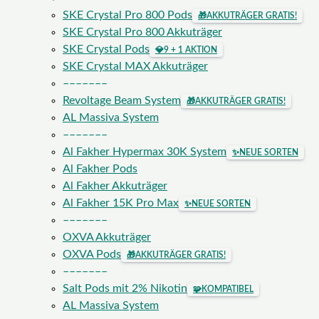
SKE Crystal Pro 800 Pods
🎁
AKKUTRÄGER GRATIS!
SKE Crystal Pro 800 Akkuträger
SKE Crystal Pods
💎
9 + 1 AKTION
SKE Crystal MAX Akkuträger
–––––––
Revoltage Beam System
🎁
AKKUTRÄGER GRATIS!
AL Massiva System
–––––––
Al Fakher Hypermax 30K System
✨
NEUE SORTEN
Al Fakher Pods
Al Fakher Akkuträger
Al Fakher 15K Pro Max
✨
NEUE SORTEN
–––––––
OXVA Akkuträger
OXVA Pods
🎁
AKKUTRÄGER GRATIS!
–––––––
Salt Pods mit 2% Nikotin
🧩
KOMPATIBEL
AL Massiva System