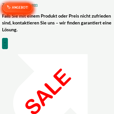
Zum Inhalt springen
ANGEBOT!
ANGEBOT!
ANGEBOT!
ANGEBOT!
ANGEBOT!
ANGEBOT!
ANGEBOT!
ANGEBOT!
ANGEBOT!
ANGEBOT!
ANGEBOT!
ANGEBOT!
ANGEBOT!
ANGEBOT!
Falls Sie mit einem Produkt oder Preis nicht zufrieden
sind, kontaktieren Sie uns – wir finden garantiert eine
Lösung.