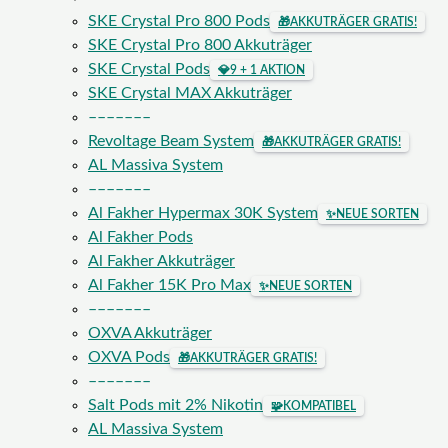
SKE Crystal Pro 800 Pods
🎁
AKKUTRÄGER GRATIS!
SKE Crystal Pro 800 Akkuträger
SKE Crystal Pods
💎
9 + 1 AKTION
SKE Crystal MAX Akkuträger
–––––––
Revoltage Beam System
🎁
AKKUTRÄGER GRATIS!
AL Massiva System
–––––––
Al Fakher Hypermax 30K System
✨
NEUE SORTEN
Al Fakher Pods
Al Fakher Akkuträger
Al Fakher 15K Pro Max
✨
NEUE SORTEN
–––––––
OXVA Akkuträger
OXVA Pods
🎁
AKKUTRÄGER GRATIS!
–––––––
Salt Pods mit 2% Nikotin
🧩
KOMPATIBEL
AL Massiva System